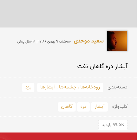
سعید موحدی
سه‌شنبه 9 بهمن 1386 | 19 سال پیش
آبشار دره گاهان تفت 
دسته‌بندی
رودخانه‌ها ، چشمه‌ها ، آبشارها
یزد
کلید‌واژه
آبشار
دره
گاهان
99.5K بازدید