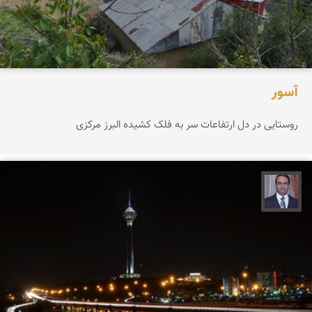
آسور
روستایی در دل ارتفاعات سر به فلک کشیده البرز مرکزی
نادر چقاجردی