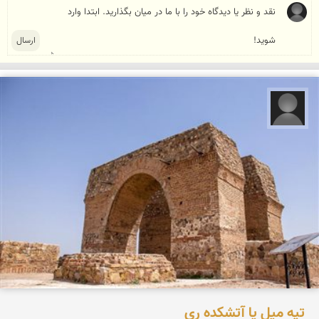
علیرضا کورش لی
تپه میل یا آتشکده ری