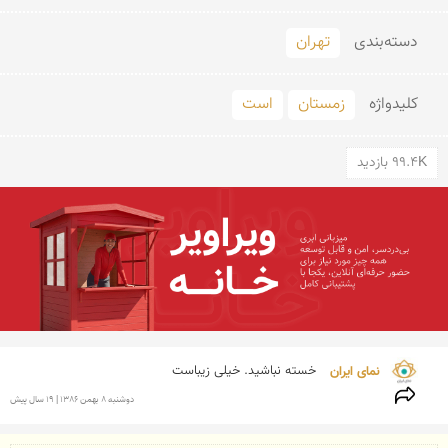
دسته‌بندی
تهران
کلید‌واژه
زمستان
است
99.4K بازدید
نمای ایران 
خسته نباشید. خیلی زیباست
دوشنبه 8 بهمن 1386 | 19 سال پیش