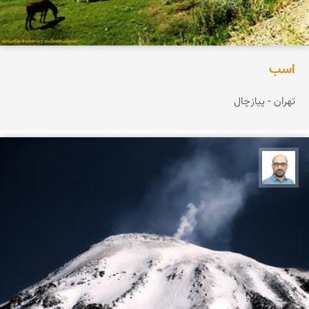
اسب
تهران - پیازچال
بابک ارجمندی