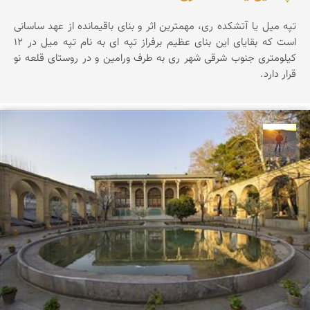
تپه ميل يا آتشكده ری، مهمترين اثر و بنای باقيمانده از عهد ساسانی
است كه بقايای اين بنای عظيم برفراز تپه ای به نام تپه ميل در 12
كيلومتری جنوب شرقی شهر ری به طرف ورامين و در روستای قلعه نو
قرار دارد.
مهدی مخلصیان