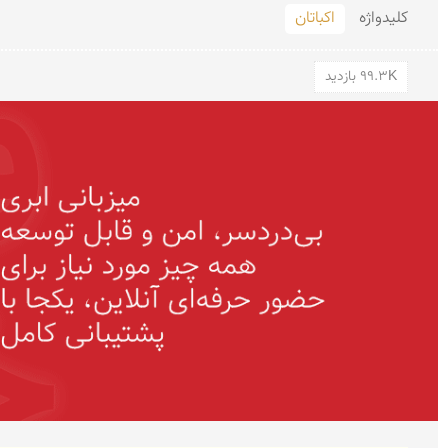
کلید‌واژه
اکباتان
99.3K بازدید