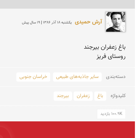
آرش حمیدی
يكشنبه 18 آذر 1386 | 19 سال پیش
روستای فریز
دسته‌بندی
سایر جاذبه‌های طبیعی
خراسان جنوبی
کلید‌واژه
باغ
زعفران
بیرجند
100.9K بازدید