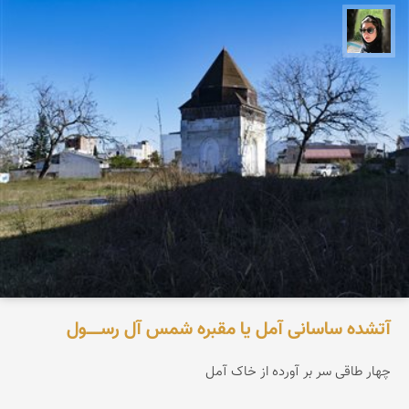
سپیده اصلان
آتشده ساسانی آمل یا مقبره شمس آل‌ رســـــول
چهار طاقی سر بر آورده از خاک آمل