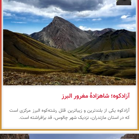
آزادکوه؛ شاهزادهٔ مغرور البرز
آزادکوه یکی از بلندترین و زیباترین قلل رشته‌کوه البرز مرکزی است
که در استان مازندران، نزدیک شهر چالوس، قد برافراشته است.