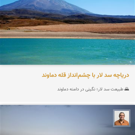
دریاچه سد لار با چشم‌انداز قله دماوند
🌄 طبیعت سد لار؛ نگینی در دامنه دماوند
مجید حمیدا