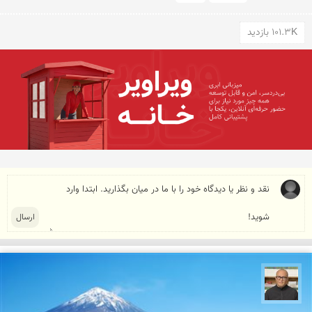
101.3K بازدید
مازیار ذاکری