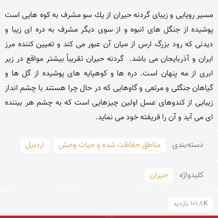
مسیر رویایى و زیباى گردنه حیران از یك سو مشرف به كوه هایى است 
پوشیده از جنگل هاى انبوه و از سوی دیگر مشرف به دره اى زیبا و 
دیدنی كه رود بزرگ ارس از میان آن عبور مى كند و تعیین كننده مرز 
ایران و آذربایجان می باشد.  گردنه حیران تقریباً بیشتر مواقع در زیر 
ابرى از مه پنهان است. دره ها و كوهپایه هاى پوشیده از گل ها و 
گیاهان جنگلى و مرتعى و گاوهایى كه در حال چرا هستند با چشم انداز 
زیبایى از كندوهاى عسل اولین چیزهایى است كه به چشم هر بیننده 
اى مى آید و آن را فریفته خود مى نماید.

دسته‌بندی
مناطق حفاظت شده و حیات وحش
اردبیل
کلید‌واژه
حیران
101.8K بازدید