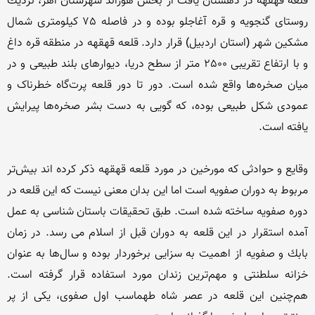
قلعه قهقهه در دهستان یافت از بخش هوراند شهرستان اهر، نزدیك 
روستای گنجویه و قره آغاجلو بوده و در فاصله 75 کیلومتری شمال 
مشکین شهر (استان اردبیل) قرار دارد. قلعه قهقهه در منطقه قره داغ 
و با ارتفاع تقریبی 2500 متر از سطح دریا، دیوارهای بلند طبیعی و در 
میان صخره‌ها واقع شده است. دور تا دور قلعه پرت‌گاه خطرناک و 
عمودی شکل طبیعی بوده، که گویی به دست بشر صخره‌ها پیرایش 
وقایع و حوادثی که مورخین در مورد قلعه قهقهه ذکر کرده اند بیش‌تر 
مربوط به دوران صفویه است اما این بدان معنی نیست که این قلعه در 
دوره صفویه ساخته شده است. طبق تحقیقات باستان شناسی به عمل 
آمده استقرار در این قلعه به دوران قبل از اسلام می رسد. در زمان 
بابك و صفویه از اهمیت به سزایی برخوردار بوده و سال‌ها به‌ عنوان 
خزانه سلطنتی و مهم‌ترین زندان مورد استفاده قرار گرفته است. 
هم‌‌چنین این قلعه در عصر شاه طهماسب اول صفوی‌، یكی از پر 