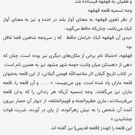
از نظر لغوی قهقهه به معنای آواز بلند در خنده‌ و نیز به معنای آواز 
دیدی آن قهقهه كبك خرامان حافظ‌	كه ز سرپنجه شاهین قضا غافل 
قهقهه‌، احتمالا نام برخی از مكان‌های دیگری نیز بوده است‌، چنان ‌كه 
در كتاب تاریخ گیلان‌ اثر ملاعبداللّه فومنی گیلانی‌، از این قلعه به‌عنوان 
قلعه ماران ‌یاد شده است‌. وی می‌نویسد: « . . . و آن قلعه را، قلعه 
ماران نیز می‌گفتند. وجه تسمیه‌ آن‌كه هر زندانی را كه بدان قلعه 
می‌فرستادند، ماری عظیم‌الجثه و قویم‌الخلقه‌، از دیوار آن حصار بیرون 
آمده آن شخص را به نیش زهرآلوده‌، از پای در آورده‌، شربت فوات 