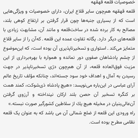
قلعه قهقهه‌ هم‌چون سایر قلاع ایران‌، دارای خصوصیات و ویژگی‌هایی 
است كه از بسیاری جنبه‌ها چون قرار گرفتن بر ارتفاع كوهی بلند، 
مصالح به كار برده شده در ساخت‌قلعه و مانند آن‌، مشابهت زیادی با 
قلعه‌های دیگر دارد. یگانه تفاوت عمده این قلعه ـ كه‌آن را از سایر قلاع 
متمایز می‌كند ـ استواری و تسخیرناپذیری آن بوده است‌، كه این‌موضوع 
از چشم پادشاهان صفوی دور نمانده و همواره با بهره‌برداری از این 
مزیت ‌فوق‌العاده قلعه‌، از آن هم‌چون دژی تسخیرناپذیر در جهت 
رسیدن به آمال و اهداف خود سود جسته‌اند، چنانكه مؤلف تاریخ عالم 
آرای عباسی‌ در این‌باره می‌نویسد: «هیچ پادشاه ‌ذی‌شوكت‌، كمند همت 
بر كنگره تسخیر آن حصن بلند اركان نینداخته و آرزوی گرفتن 
راه ورودی این قلعه از ضلع شمالی آن می باشد که به عنوان یک قلعه 