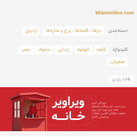
khiavonline.com
دسته‌بندی
دژها ، قلعه‌ها ، برج و مناره‌ها
اردبیل
کلید‌واژه
قلعه
قهقهه
زندانی
مخوف
عصر
صفویان
104K بازدید