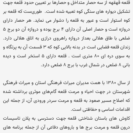
قلعه قهقهه از سه حصار متداخل و حصارها بر تعیین حدود قلعه جهت 
تشكیل دیواره های سنگی كوه تعبیه شده است.  طوری‌ست كه قلعه بر 
كوه استوار است و عبور به قلعه را دشوار می نماید. هر حصار دارای 
دروازه است و حصار اصلی آن دارای 4 برج بوده و دروازه آن دو برج 5 
ضلعی با طاق هلالی بعداز دروازه راهروی درازی به اتاق هلالی دارد. 
زندان قلعه فضایی است در بدنه بالایی كوه كه 3 قسمت آن به پرتگاه و 
به‌ سوی دره ای 80 متری است . قلعه دارای 5 استخر است و دیده 
از سال 1380 با همت مدیران میراث فرهنگی استان و میراث فرهنگی 
شهرستان در جهت احیاء و مرمت قلعه گام‌های موثری برداشته شده 
که اصلاح مسیر صعود به قلعه و مرمت سردر ورودی آن، از جمله این 
کاوش های باستان شناختی قلعه جهت دسترسی به پلان تاسیسات 
درون قلعه و مرمت برج ها و باروهای دفاعی آن از جمله برنامه های 