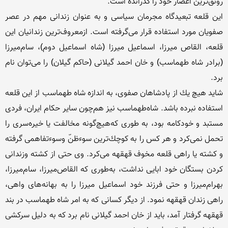
این قلعه تبعیدگاه مجرمان سیاسی و به عنوان زندانی مهم در عصر 
صفویان مورد استفاده قرار می‌گرفته است. ازمعروف‌ترین زندانیان این 
قلعه‌، القاص میرزا، اسماعیل میرزا (شاه اسماعیل دوم‌)، سام‌میرزا 
(برادر شاه طهماسب‌) و خان احمد گیلانی (حاكم گیلان‌) را می‌توان نام 
شاید هیچ یك از پادشاهان صفوی‌، به اندازه شاه طهماسب از این قلعه 
استفاده نبرده باشد. شاه‌طهماسب نیز هم‌چون سایر حكام ایران‌، فردی 
مستبد و خودكامه بود، به طوری كه‌هیچ‌گونه مخالفت یا خیره‌سری را 
تحمل نمی‌كرد و هر كس را به كوچك‌ترین سوءظن‌ّ وسوءتفاهمی گرفته 
و كشته یا راهی قلعه مخوف قهقهه می‌كرد. وی حتی از كشته وزندانی 
كردن بستگان خود ابایی نداشت‌، به‌طوری كه القاص‌میرزا، سام‌میرزا، 
بهرام‌میرزا و حتی فرزند خود اسماعیل میرزا را به بهانه‌های واهی‌، 
راهی زندان قهقهه نمود. از دیگر كسانی كه به امر شاه طهماسب در بند 
قهقهه گرفتار آمد، باید از خان احمد گیلانی نام ‌برد كه به دلیل سركشی 