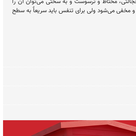
بدنش زیتونی تا قهوه‌ای بوده و شکمی بدون فلس و به رنگ سفید متمایل به زرد دارد. تمساح حیوانی بسیار خجالتی، محتاط و ترسوست و به سختی می‌توان آن را 
مشاهده نمود. تمساح حیوانی باهوش و زیرک است و به محض احساس خطر و با حضور مزاحم در آب فرو رفته و مخفی می‌شود ولی برای تنفس باید سریعاٌ به سطح 