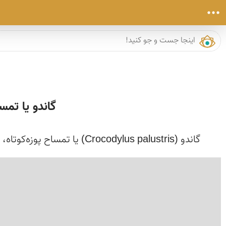
گاندو یا تمس
گاندو (Crocodylus palustris) یا تمساح پوزه‌کوتاه، بزرگ‌ترین خزنده ایران است که در ناحیه بلوچستان دیده می‌شود. این تمساح تنها تمساح ایران است. زیستگ...