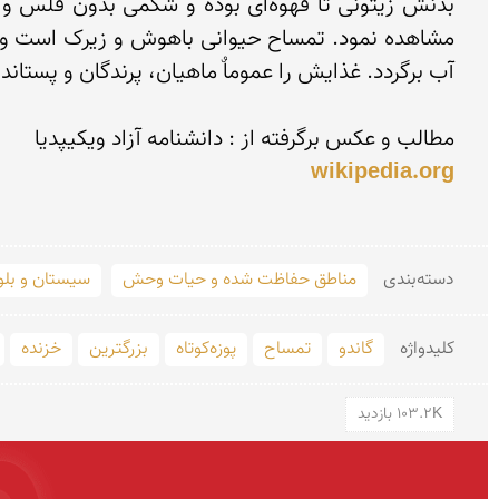
مطالب و عكس برگرفته از : دانشنامه آزاد ویكیپدیا

wikipedia.org
دسته‌بندی
مناطق حفاظت شده و حیات وحش
سیستان و بل
کلید‌واژه
گاندو
تمساح
پوزه‌کوتاه
بزرگترین
خزنده
103.2K بازدید