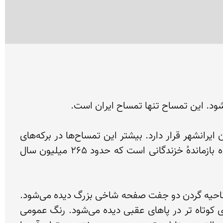
زیستگاه اصلی این تمساح ۳۸۰ هزار هکتار مساحت دارد که بخشی از آن در چابهار و بخش دیگر آن در شهرستان ایرانشهر قرار دارد. بیشتر این تمساح‌ها در برکه‌های 
میان راسک و باهوکلات و باتلاق‌های دلگان و کلانی متمرکز هستند. طول این جانور تا چهار متر است. این خزنده بازماندهُ خزندگانی است که حدود ۲۶۵ میلیون سال 
این تمساح دارای پوزه‌ای پهن است که فک بالایی ۱۹ دندان و فک پایینی ۱۵ دندان دارد. در قسمت پشت سر و در ناحیه گردن دو جفت صفحه شاخی بزرگ دیده می‌شود. 
دارای پاهای کوتاه بوده و پنج انگشت منتهی به ناخن‌های بلند در پاهای جلوئی و چهار انگشت منتهی به ناخنهای کوتاه تر در پاهای عقبی دیده می‌شود. رنگ عمومی 