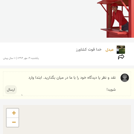
عبدل 
خدا قوت کشاورز
يكشنبه 19 مهر 1394 | 11 سال پیش
+
−