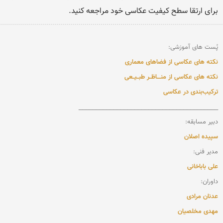
برای ارتقا سطح کیفیت عکاسی خود مراجعه کنید.

پُست های آموزشی:

نکته های عکاسی از فضاهای معماری
نکته های عکاسی از منــــاظــر طبــیــعی
ترکیب‌بندی در عکاسی
دبیر مسابقه:

سپیده اصلان
مدیر فنی:

علی باباخانی
داوران:

عدنان مرادی
مهدی مخلصیان