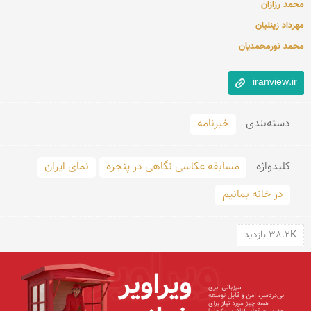
محمد رزازان
مهرداد زینلیان
محمد نورمحمدیان
iranview.ir
دسته‌بندی
خبرنامه
کلید‌واژه
مسابقه عکاسی نگاهی در پنجره
نمای ایران
در خانه بمانیم
38.2K بازدید