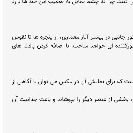
در عکاسی از بناهای معماری خطوط عمودی (خطوط هادی) نقش بسیار مهمی در جذابیت و خوانایی عکس بازی می کنند. چرا که چشم تمایل به تعقیب این خط ها دارد 
بافت در عکاسی شامل جزئیات و ریزه كاری های سطح سوژه می شود كه با حس لامسه و چشم  قابل درک است. نور جانبی در بیشتر آثار معماری، از پنجره ها‌ تا نقوش 
پرچین ها‌ و گچ‌بری‌ها، جزییاتی دارند که شخصیت آن بنا را می سازند و توجه به این جزییات عکس‌های مسحورکننده ای خواهد ساخت. با اضافه کردن بافت های 
عكس، پدیده ای دو بعدی است. اما ما برای درک بنا به بعد های بیشتری احتیاج داریم. بعد سوم یا عمق، ویژگی است که برای نمایش آن در عكس می توان با آگاهی از 
 هم پوشانی نیز به عكس عمق می دهد. با قرار گرفتن عناصر گوناگون در جلوی یكدیگر به گونه ای كه یك عنصر، بخشی از عنصر دیگر را بپوشاند و باعث جذابیت آن 