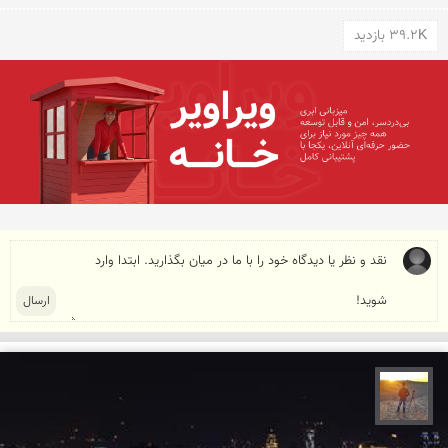
39.2K بازدید
مهدی مخلصیان