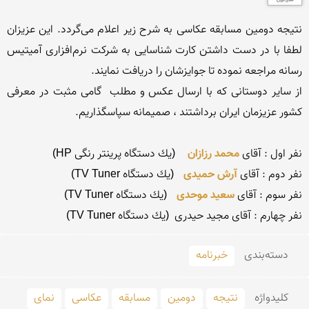
نتیجه دومین مسابقه عكاسی به شرح زیر اعلام می‌گردد. این عزیزان 
لطفا با در دست داشتن كارت شناسایی به شركت نرم‌افزاری آمیتیس 
از سایر دوستانی كه با ارسال عكس و مطلب  گامی مثبت در معرفی 
نفر اول : آقای 
محمد رزازان
نفر دوم : آقای 
آرش حمیدی
نفر سوم : آقای 
سعید موحدی
نفر چهارم : آقای مجید حیدری  (یك دستگاه TV Tuner)
دسته‌بندی
خبرنامه
کلید‌واژه
نتیجه
دومین
مسابقه
عکاسی
نمای