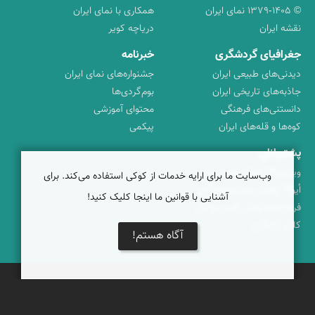
© ۱۳۷۹-۱۴۰۵ نمای ایران
همکاری با نمای ایران
نقشه ایران
دریاچه کویر
جغرافیای گردشگری
خبرنامه
دیدنی‌های طبیعی ایران
جشنواره‌های نمای ایران
جاذبه‌های تاریخی ایران
بوم‌گردی‌ها
دانستنی‌های فرهنگی
محتوای آموزشی
کوه‌ها و قله‌های ایران
پیکمی
پشتیبانان
ویراویر™ راهکار هوشمند
وب‌سایت ما برای ارایه خدمات از کوکی استفاده می‌کند. برای
اُیو™ راهکار هوشمندسازی
آشنایی با قوانین ما اینجا کلیک کنید!
فرداپدید؛ تعالی کسب و کار
کلک آزادگان
آگاه هستم!
تماس با ما
|
حریم شخصی
|
شرایط خدمات
|
پرسش‌های متداول
|
خوش آمدید
© برخی حقوق متعلق به
نمای ایران
است
برخاسته از
ویراویر