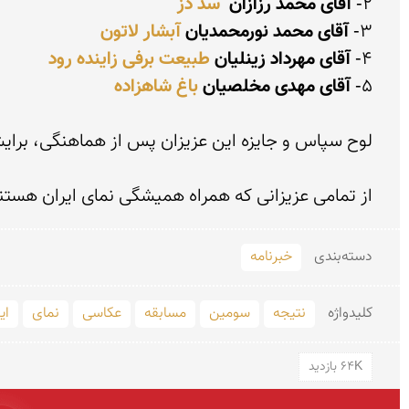
2- 
آقای محمد رزازان
سد دز
3- 
آقای محمد نورمحمدیان
آبشار لاتون
4- 
آقای مهرداد زینلیان
طبیعت برفی زاینده رود
5- 
آقای مهدی مخلصیان
باغ شاهزاده
از تمامی عزیزانی که همراه همیشگی نمای ایران هست

دسته‌بندی
خبرنامه
کلید‌واژه
نتیجه
سومین
مسابقه
عکاسی
نمای
ای
64K بازدید