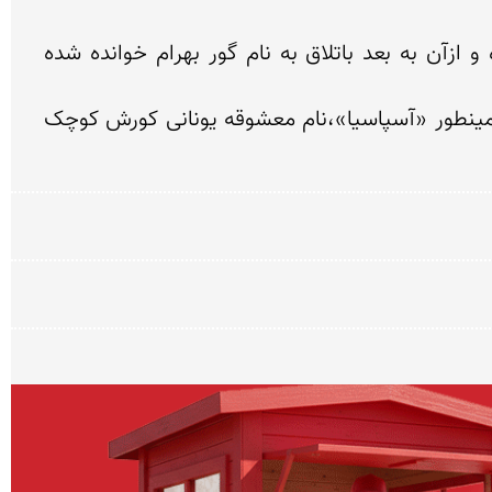
در تواریخ مذکور است که بهرام گور در سال 439 در اثنای شکار گورخر در این باتلاق فرو رفته و ناپدید شده و ازآن به بعد باتلاق به نام گور بهرام خوانده شده 
در مورد انگیزه نامگذاری این منطقه می توان به واژه پهلوی«هوسپاس» به معنی«خوب سپاس» اشاره کرد و همینطور «آسپاسیا»،نام معشوقه یونانی کورش کوچک 