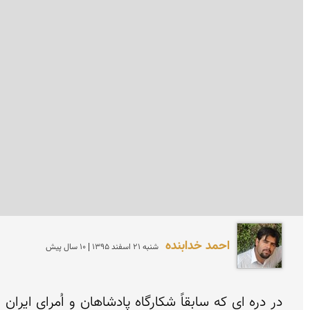
احمد خدابنده
شنبه 21 اسفند 1395 | 10 سال پیش