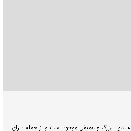
در دره ای که سابقاً شکارگاه پادشاهان و اُمرای ایران زمین بوده و به نام دره بهادران معروف گردیده است چشمه های  بزرگ و عمیقی موجود است و از جمله دارای 