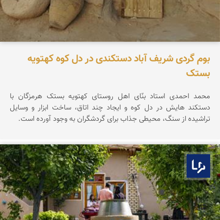
بوم گردی شریف آباد دستکندی در دل کوه کهتویه
بستک
محمد احمدی استاد بنّای اهل روستای کهتویه بستک هرمزگان با
دستکند هایش در دل کوه و ایجاد چند اتاق، ساخت ابزار و وسایل
تراشیده از سنگ، محیطی جذاب برای گردشگران به وجود آورده است.
بوم ما