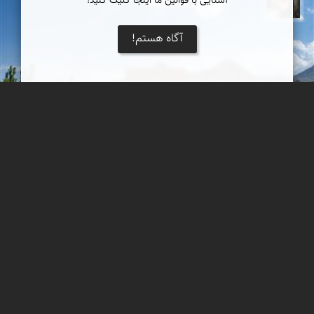
آشنایی با قوانین ما اینجا کلیک کنید!
سپیده اصلان
آگاه هستم!
قلعه كوهاب
این کاروانسرا متعلق به دوره صفوی بوده و به شماره ۱۴۸۹ در سال
1355 در فهرست آثار ملی به ثبت رسیده است