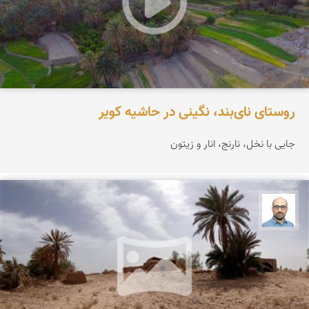
روستای نای‌بند، نگینی در حاشیه کویر
جایی با نخل، نارنج، انار و زیتون
بابک ارجمندی