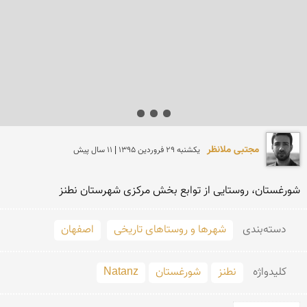
مجتبی ملانظر
يكشنبه 29 فروردين 1395 | 11 سال پیش
شورغستان، روستایی از توابع بخش مرکزی شهرستان نطنز
دسته‌بندی
شهرها و روستاهای تاریخی
اصفهان
کلید‌واژه
نطنز
شورغستان
Natanz