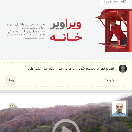
58.3K بازدید
بابک ارجمندی