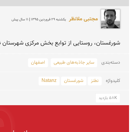
مجتبی ملانظر
يكشنبه 29 فروردين 1395 | 11 سال پیش
شورغستان، روستایی از توابع بخش مرکزی شهرستان ن
دسته‌بندی
سایر جاذبه‌های طبیعی
اصفهان
کلید‌واژه
نطنز
شورغستان
Natanz
58K بازدید