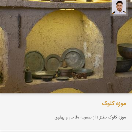
سعید جواهری
موزه کلوک
موزه کلوک نطنز ؛ از صفویه ،قاجار و پهلوی