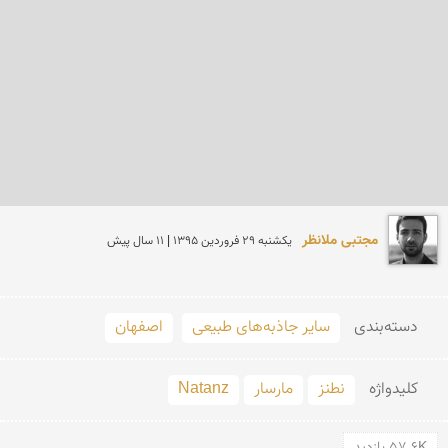
مجتبی ملانظر
يكشنبه 29 فروردين 1395 | 11 سال پیش
دسته‌بندی
سایر جاذبه‌های طبیعی
اصفهان
کلید‌واژه
نطنز
مارسار
Natanz