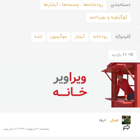
دسته‌بندی
رودخانه‌ها ، چشمه‌ها ، آبشارها
کهگیلویه و بویراحمد
کلید‌واژه
رودخانه
آبشار
موگرمون
لنده
62.9K بازدید
عبدل 
درود 
پنجشنبه 31 ارديبهشت 1394 | 12 سال پیش