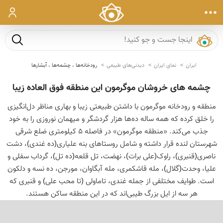
ورود
جست و ج
ایران
نمای ایران
دیدنی‌های طبیعی
رودخانه‌ها ، چشمه‌ها ، آبشارها
چشمه های خروشان موگرمون این منطقه فوق العاده زیبا
منطقه و رودخانه موگرمون با داشتن طبیعتی زیبا و بهاری مناظر دل‌انگیزی
را خلق کرده که همه ساله ده‌ها هزار گردشگر و میهمان نوروزی را به خود
جذب می‌کند. «منطقه موگرمون» در فاصله 5 کیلومتری ضلع شرقی
شهرستان لنده قرار داشته و شامل روستاهای بنه علیاری(ده غندی)، دشت
ناصری(قنبری)، راوک(علی برات)، نهضت، تل قلعه(ده تل)، گرداب سفلی و
علیا، وحدت(گلال)، مله قاشکمری، مله آبگاوان، مورجن، ده نسه و دلکون
است. طوایف مختلفی از جمله غندی، تاماولی (تا محب علی) و قنبری که
هر سه از ایل بزرگ طیبی‌اند که در این منطقه ساکن هستند.