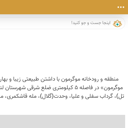
منطقه و رودخانه موگرمون با داشتن طبیعتی زیبا و بهار
موگرمون» در فاصله 5 کیلومتری ضلع شر
تل)، گرداب سفلی و علیا، وحدت(گلال)، مله قاشکمری، مل
›