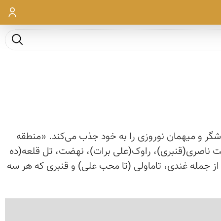
ورود
جست و ج
ردشگر و میهمان نوروزی را به خود جذب می‌کند. «منطقه
ندی)، دشت ناصری(قنبری)، راوک(علی برات)، نهضت، تل قلعه(ده
ز جمله غندی، تاماولی (تا محب علی) و قنبری که هر سه
‹