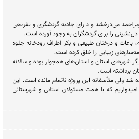
«موگرمون» که به بهشت گمشده شهرت دارد همچون نگینی در شهرستان لنده و به تبع آن استان کهگیلویه و بویراحمد می‌درخشد و دارای جاذبه گردشگری و تفریحی 
در کنار این رودخانه شالیزارهای برنج، درخت‌های طبیعی «مورد» که به شکل منظمی اطراف رودخانه را فرا گرفته، باغات و درختان طبیعی و بکر اطراف رودخانه جلوه 
این منطقه با وجود چندین طرح ماهی به دلیل کیفیت و مرغوبیت ماهی (قزل آلا) از صادرکنندگان مهم ماهی به دیگر شهرهای استان و استان‌های همجوار بوده و سالانه 
مسیر ارتباطی این منطقه آسفالت بوده و نزدیک به دو سال است که کلنگ ساخت کمپینگ تفرجگاهی به زمین زده شد ولی متأسفانه این پروژه ناتمام مانده است. این 
منطقه زیبا و بکر متأسفانه با وجود این همه پتانسیل‌ها و قابلیت‌هایی که داشته توجه چندانی به آن نشده و امیدواریم که با همت مسئولان استانی و شهرستانی 