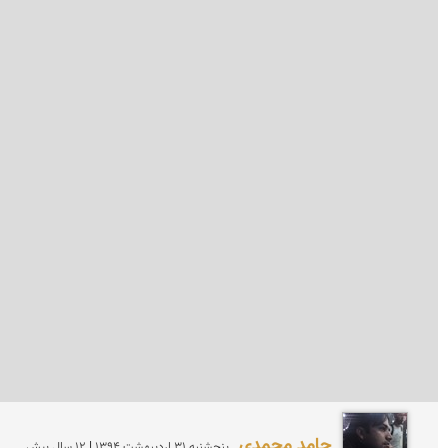
حامد محمدی
پنجشنبه 31 ارديبهشت 1394 | 12 سال پیش