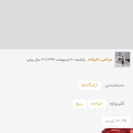
مرتضی علیزاده
يكشنبه 20 ارديبهشت 1394 | 12 سال پیش
دسته‌بندی
آرامگاه‌ها
کلید‌واژه
خواجه
ربیع
62.7K بازدید