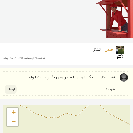
عبدل 
تشکر
دوشنبه 21 ارديبهشت 1394 | 12 سال پیش
+
−