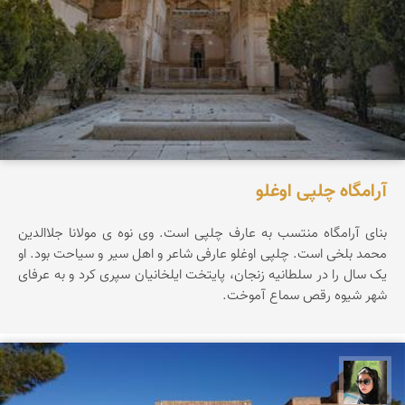
آرامگاه چلپی اوغلو
بنای آرامگاه منتسب به عارف چلپی است. وی نوه ی مولانا جلاالدین
محمد بلخی است. چلپی اوغلو عارفی شاعر و اهل سیر و سیاحت بود. او
یک سال را در سلطانیه زنجان، پایتخت ایلخانیان سپری کرد و به عرفای
شهر شیوه رقص سماع آموخت.
سپیده اصلان