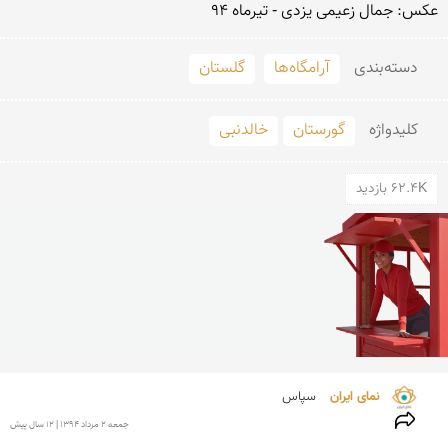
عکس: جمال زعیمی یزدی - تیرماه 94
دسته‌بندی
آرامگاه‌ها
گلستان
کلید‌واژه
گورستان
خالدنبی
62.4K بازدید
نمای ایران 
سپاس
جمعه 2 مرداد 1394 | 12 سال پیش