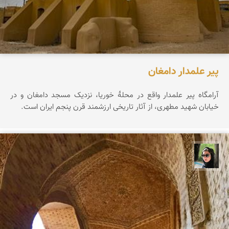
پیر علمدار دامغان
آرامگاه پیر علمدار واقع در محلۀ خوریا، نزدیک مسجد دامغان و در
خیابان شهید مطهری، از آثار تاریخی ارزشمند قرن پنجم ایران است.
سپیده اصلان