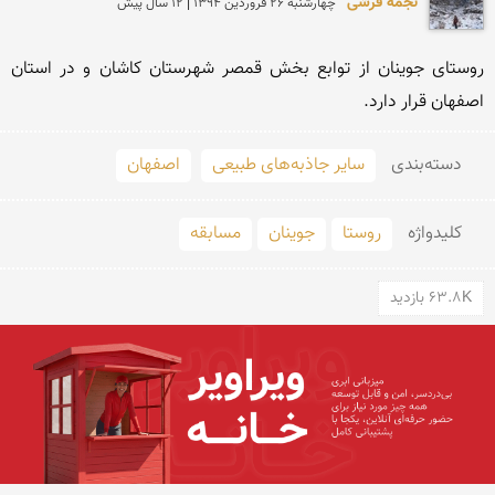
نجمه فرشی
چهارشنبه 26 فروردين 1394 | 12 سال پیش
روستای جوینان از توابع بخش قمصر شهرستان کاشان و در استان 
اصفهان قرار دارد.
دسته‌بندی
سایر جاذبه‌های طبیعی
اصفهان
کلید‌واژه
روستا
جوینان
مسابقه
63.8K بازدید