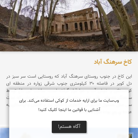
کاخ سرهنگ آباد
این کاخ در جنوب روستای سرهنگ آباد که روستایی است سر سبز در
دل کویر در فاصله ۳۰ کیلومتری جنوب شرقی زواره در منطقه ای
کوهستانی و خوش آب و هوا قرار گرفته است. ساخت این باغ توسط
سرهنگ مصطفی قلی خان سهام السلطنه از امرای اردستان که مدت
وب‌سایت ما برای ارایه خدمات از کوکی استفاده می‌کند. برای
سی سال مسئول قراسورانی (ژاندارمی) حدود یزد و کاشان و اردستان به
آشنایی با قوانین ما اینجا کلیک کنید!
عهده ي وي بوده صورت گرفته است.
آگاه هستم!