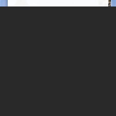
مونا سلطانی
آتشکده نطنز
آتشکده نطنز ،نیایشگاه زرتشتيان