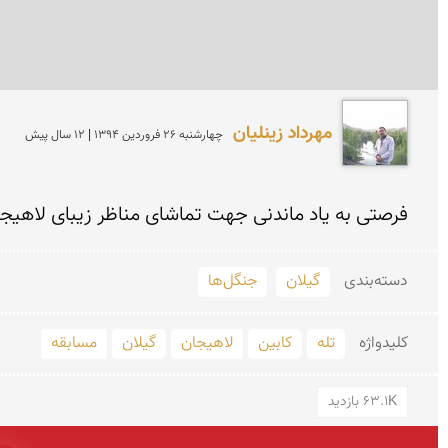
مهرداد زینلیان
چهارشنبه 26 فروردين 1394 | 12 سال پیش
فرصتی به یاد ماندنی جهت تماشای مناظر زیبای لاهیج
دسته‌بندی
گیلان
جنگل‌ها
کلید‌واژه
تله
کابین
لاهیجان
گیلان
مسابقه
63.1K بازدید