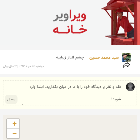
سید محمد حسین  
چشم انداز زیباییه
دوشنبه 25 خرداد 1394 | 12 سال پیش
+
−