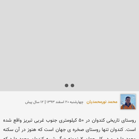
محمد نورمحمديان
چهارشنبه 20 اسفند 1393 | 12 سال پیش
روستای تاریخی كندوان در 50 كیلومتری جنوب غربی تبریز واقع شده 
است. كندوان تنها روستای صخره ی جهان است كه هنوز در آن سكنه 