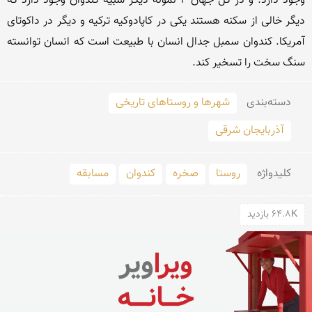
وجود دارد. و در كل جهان 2 نمونه دیگر شبیه كندوان وجود دارد كه 
دیگر خالی از سكنه هستند یكی در كاپادوكیه تركیه و دیگر در داكوتای 
آمریكا. كندوان سمبل جدال انسان با طبیعت است كه انسان توانسته 
سنگ سخت را تسخیر كند.
دسته‌بندی
شهرها و روستاهای تاریخی
آذربایجان شرقی
کلید‌واژه
روستا
صخره
كندوان
مسابقه
64.8K بازدید