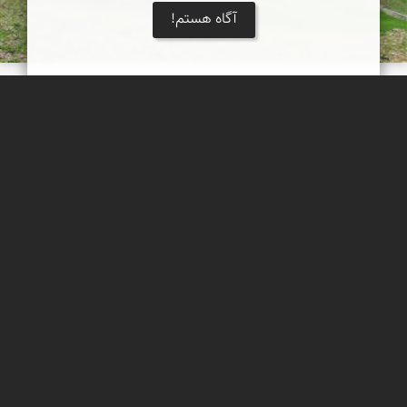
آگاه هستم!
طبیعت بکر زاگرس مرکزی
روستای پِِز علیا، بخش زلقی، شهرستان الیگودرز، استان لرستان
مهرداد زینلیان