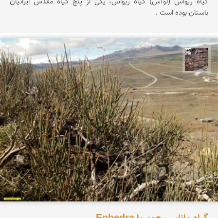
گیاه ریواس (لوآس) گیاه ریواس، یکی از پنج گیاه مقدس ایرانیان
باستان بوده است .
محمد ناصری فرد