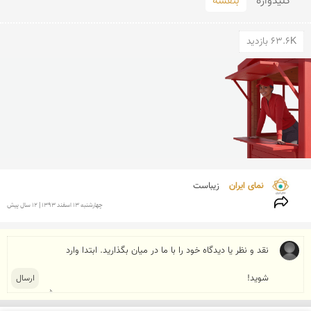
کلید‌واژه
بنفشه
63.6K بازدید
نمای ایران 
زیباست
چهارشنبه 13 اسفند 1393 | 12 سال پیش