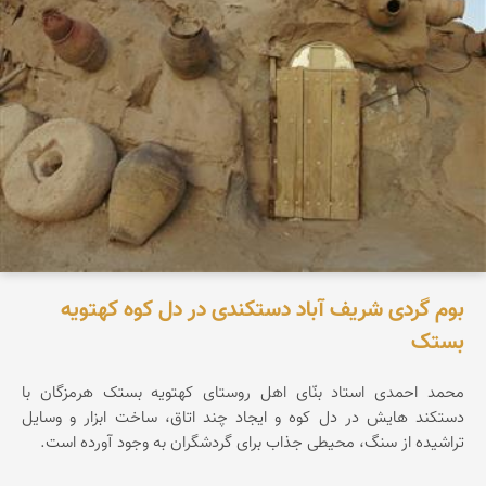
بوم گردی شریف آباد دستکندی در دل کوه کهتویه
بستک
محمد احمدی استاد بنّای اهل روستای کهتویه بستک هرمزگان با
دستکند هایش در دل کوه و ایجاد چند اتاق، ساخت ابزار و وسایل
تراشیده از سنگ، محیطی جذاب برای گردشگران به وجود آورده است.