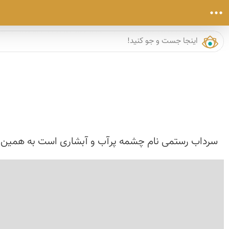
سرداب رستمی نام چشمه پرآب و آبشاری است به همین نام که در 3 کیلومتری روستای رستم آباد ، واقع در 20 کیلومتری شمال غرب شهر اردل از تو