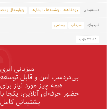
دسته‌بندی
رودخانه‌ها ، چشمه‌ها ، آبشارها
چهارمحال و بختی
کلید‌واژه
سرداب
رستمی
77.8K بازدید