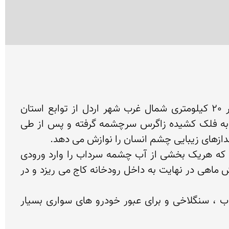
سرداب رستمی نام چشمه پرآب و آبشاری است به همین نام که در 3 کیلومتری روستای رستم آباد ، واقع در 20 کیلومتری شمال غرب شهر اردل از توابع استان 
چهارمحال و بختیاری واقع شده است. این چشمه دارای آبی بسیار سرد و گوارا می باشد که از دل ارتفاعات سر به فلک کشیده زاگرس سرچشمه گرفته و پس از طی 
در چند سال اخیر ، تعداد زیادی مزارع پرورش ماهی قزل آلا در اطراف این چشمه و رودخانه کاج احداث گردیده که هریک بخشی از آب چشمه سرداب را وارد ورودی 
استخرهای خود نموده و نقش فراوانی در اشتغال و توسعه اقتصادی منطقه داشته اند. آب ورودی به مزارع پرورش ماهی در نهایت به داخل رودخانه کاج می ریزد و در 
متأسفانه علی رغم وجود جاده آسفالته مناسب تا روستای رستم آباد ، حدود 3 کیلومتر جاده تا سرچشمه سرداب ، سنگلاخی و برای عبور خودرو های سواری بسیار 