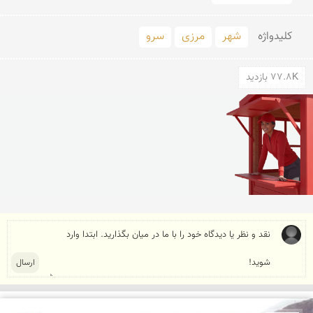
کلید‌واژه
شهر
مرزی
سرو
77.8K بازدید