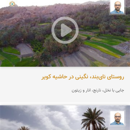
بابک ارجمندی
روستای نای‌بند، نگینی در حاشیه کویر
جایی با نخل، نارنج، انار و زیتون
بابک ارجمندی