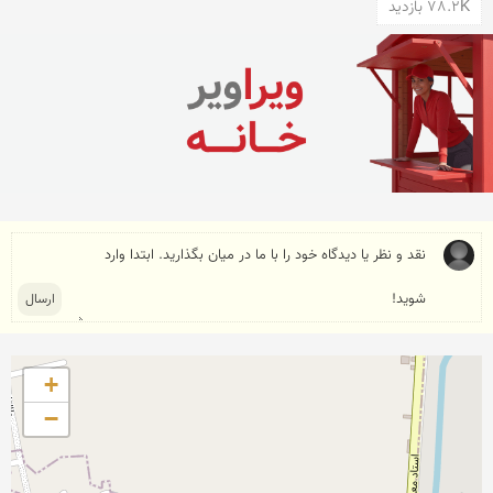
78.2K بازدید
+
−