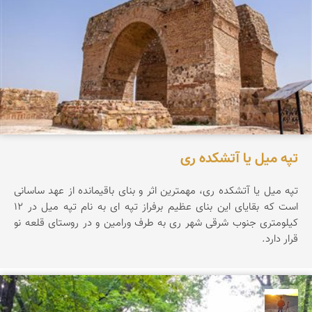
تپه میل یا آتشکده ری
تپه ميل يا آتشكده ری، مهمترين اثر و بنای باقيمانده از عهد ساسانی
است كه بقايای اين بنای عظيم برفراز تپه ای به نام تپه ميل در 12
كيلومتری جنوب شرقی شهر ری به طرف ورامين و در روستای قلعه نو
قرار دارد.
مهدی مخلصیان