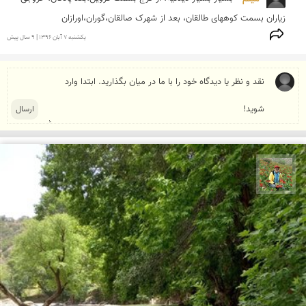
زیاران بسمت کوههای طالقان، بعد از شهرک صالقان،گوران،اورازان
يكشنبه 7 آبان 1396 | 9 سال پیش
اسفندیار خدایی