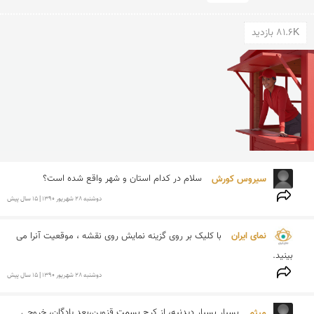
81.6K بازدید
سیروس كورش 
سلام در كدام استان و شهر واقع شده است؟
دوشنبه 28 شهريور 1390 | 15 سال پیش
نمای ایران 
با کلیک بر روی گزینه نمایش روی نقشه ، موقعیت آنرا می 
بینید.
دوشنبه 28 شهريور 1390 | 15 سال پیش
میثم 
بسیار بسیار دیدنیه، از کرج بسمت قزوین،بعد پادگان، خروجی 