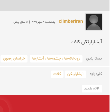
climberiran
پنجشنبه 8 مهر 1389 | 16 سال پیش
آبشارارتکن کلات
دسته‌بندی
رودخانه‌ها ، چشمه‌ها ، آبشارها
خراسان رضوی
کلید‌واژه
آبشارارتکن
کلات
86K بازدید