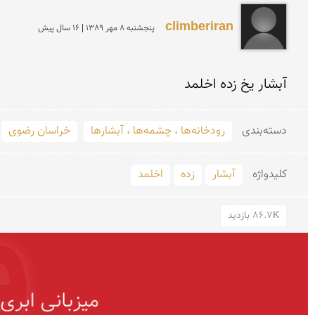
climberiran
پنجشنبه 8 مهر 1389 | 16 سال پیش
آبشار یخ زده اخلمد
دسته‌بندی
رودخانه‌ها ، چشمه‌ها ، آبشارها
خراسان رضوی
کلید‌واژه
آبشار
زده
اخلمد
86.7K بازدید