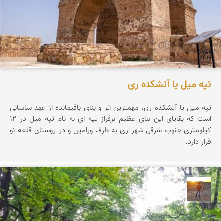
تپه میل یا آتشکده ری
تپه ميل يا آتشكده ری، مهمترين اثر و بنای باقيمانده از عهد ساسانی
است كه بقايای اين بنای عظيم برفراز تپه ای به نام تپه ميل در 12
كيلومتری جنوب شرقی شهر ری به طرف ورامين و در روستای قلعه نو
قرار دارد.
مهدی مخلصیان