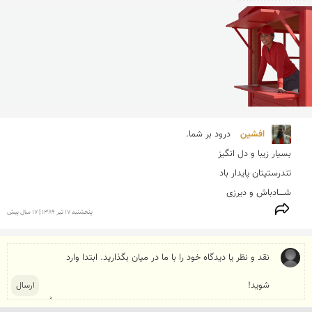
افشین 
شــــادباش و دیرزی
پنجشنبه 17 تير 1389 | 17 سال پیش