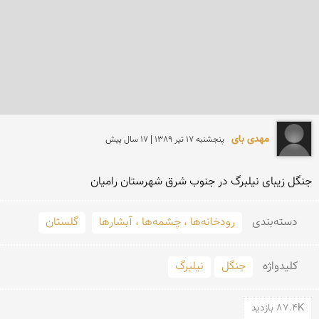
مهدی بای
پنجشنبه 17 تير 1389 | 17 سال پیش
جنگل زیبای نیلبرگ در جنوب شرق شهرستان رامیان
دسته‌بندی
رودخانه‌ها ، چشمه‌ها ، آبشارها
گلستان
کلید‌واژه
جنگل
نیلبرگ
87.4K بازدید