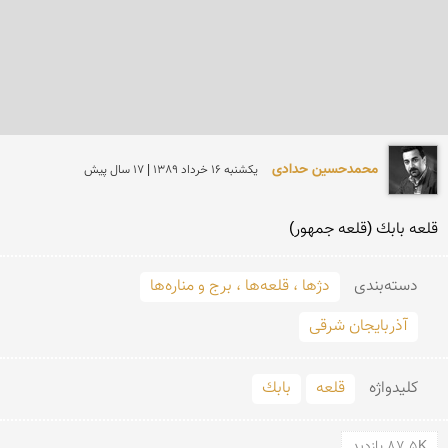
محمدحسین حدادی
يكشنبه 16 خرداد 1389 | 17 سال پیش
قلعه بابك (قلعه جمهور) 
دسته‌بندی
دژها ، قلعه‌ها ، برج و مناره‌ها
آذربایجان شرقی
کلید‌واژه
قلعه
بابك
87.5K بازدید