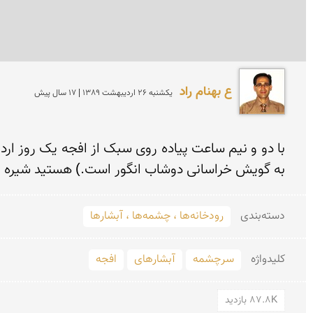
ع بهنام راد
يكشنبه 26 ارديبهشت 1389 | 17 سال پیش
به گویش خراسانی دوشاب انگور است.) هستید شیره ف
دسته‌بندی
رودخانه‌ها ، چشمه‌ها ، آبشارها
کلید‌واژه
سرچشمه
آبشارهای
افجه
87.8K بازدید