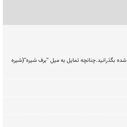
با دو و نیم ساعت پیاده روی سبک از افجه یک روز اردیبهشتی  رو در کنار این آبشارهای زیبا و برف های دون دون شده بگذرانید.چنانچه تمایل به میل "برف شیره"(شیره 