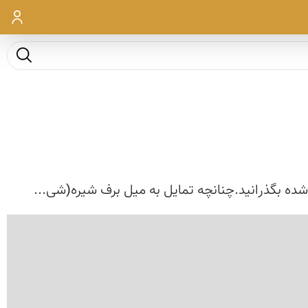
ورود
جست و ج
 شده بگذرانید.چنانچه تمایل به میل برف شیره(شی...