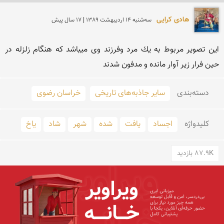
هادی کرایی
سه‌شنبه 14 ارديبهشت 1389 | 17 سال پیش
این تصویر مربوط به یك مرد وفرزند وی میباشد كه هنگام زلزله در 
حین فرار زیر آوار مانده و مدفون شدند
دسته‌بندی
سایر جاذبه‌های تاریخی
خراسان رضوی
کلید‌واژه
اجساد
یافت
شده
شهر
شاد
یاخ
87.9K بازدید