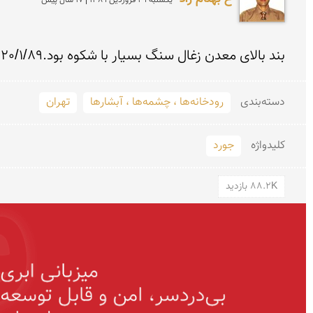
يكشنبه 29 فروردين 1389 | 17 سال پیش
بند بالای معدن زغال سنگ بسیار با شکوه بود.20/1/89
دسته‌بندی
رودخانه‌ها ، چشمه‌ها ، آبشارها
تهران
کلید‌واژه
جورد
88.2K بازدید