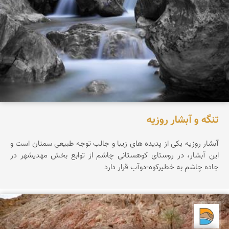
تنگه و آبشار روزیه
آبشار روزيه يکی از پديده های زيبا و جالب توجه طبيعی سمنان است و
اين آبشار، در روستای کوهستانی چاشم از توابع بخش مهديشهر در
جاده چاشم به خطیرکوه-دوآب قرار دارد
دریاچه کویر