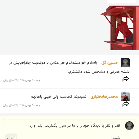
حسین گل 
باسلام خواهشمندم هر عکس با موقعیت جغرافیایش در 
نقشه معرفی و مشخص شود متشکرم.

جمعه 9 بهمن 1388 | 17 سال پیش
محمدرضابختیاری 
نمیدونم کجاست ولی خیلی باهالهچ
جمعه 9 بهمن 1388 | 17 سال پیش