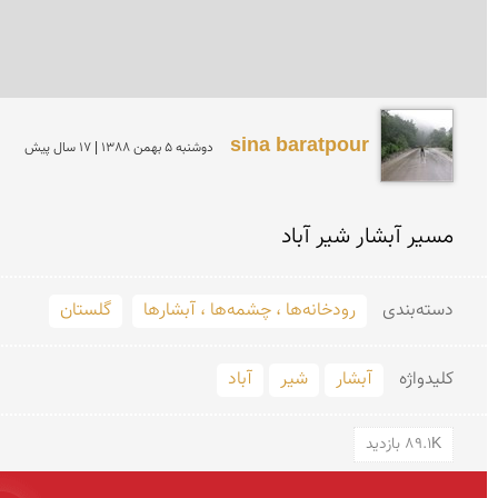
sina baratpour
دوشنبه 5 بهمن 1388 | 17 سال پیش
مسیر آبشار شیر آباد
دسته‌بندی
رودخانه‌ها ، چشمه‌ها ، آبشارها
گلستان
کلید‌واژه
آبشار
شیر
آباد
89.1K بازدید