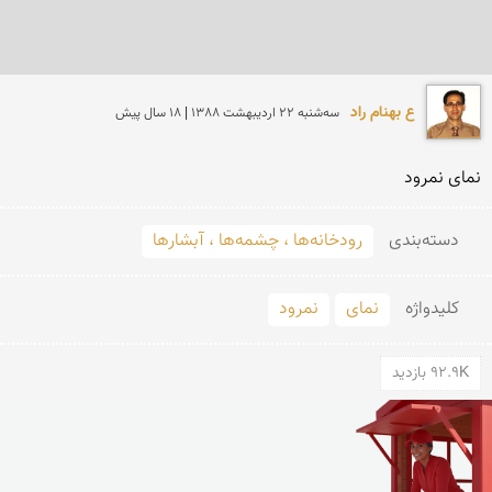
ع بهنام راد
سه‌شنبه 22 ارديبهشت 1388 | 18 سال پیش
نمای نمرود
دسته‌بندی
رودخانه‌ها ، چشمه‌ها ، آبشارها
کلید‌واژه
نمای
نمرود
92.9K بازدید