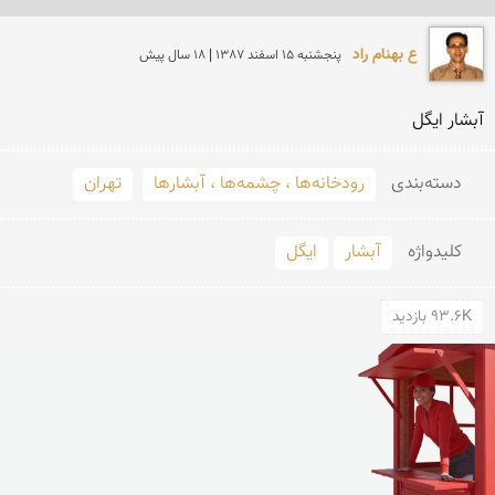
ع بهنام راد
پنجشنبه 15 اسفند 1387 | 18 سال پیش
آبشار ایگل
دسته‌بندی
رودخانه‌ها ، چشمه‌ها ، آبشارها
تهران
کلید‌واژه
آبشار
ایگل
93.6K بازدید