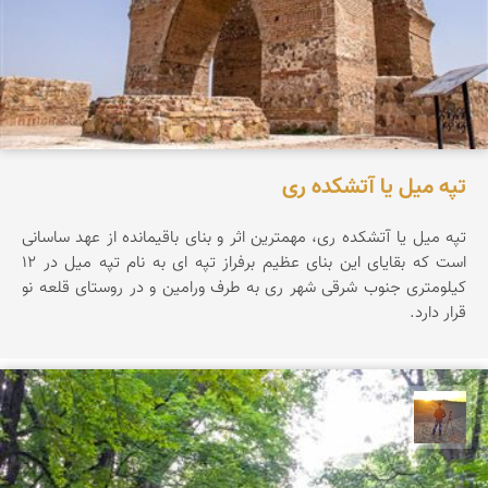
تپه میل یا آتشکده ری
تپه ميل يا آتشكده ری، مهمترين اثر و بنای باقيمانده از عهد ساسانی
است كه بقايای اين بنای عظيم برفراز تپه ای به نام تپه ميل در 12
كيلومتری جنوب شرقی شهر ری به طرف ورامين و در روستای قلعه نو
قرار دارد.
مهدی مخلصیان