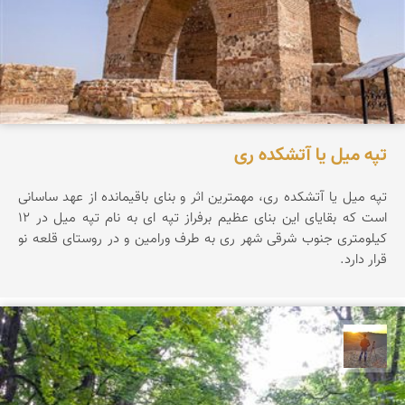
تپه میل یا آتشکده ری
تپه ميل يا آتشكده ری، مهمترين اثر و بنای باقيمانده از عهد ساسانی
است كه بقايای اين بنای عظيم برفراز تپه ای به نام تپه ميل در 12
كيلومتری جنوب شرقی شهر ری به طرف ورامين و در روستای قلعه نو
قرار دارد.
مهدی مخلصیان