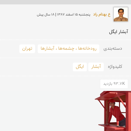
ع بهنام راد
پنجشنبه 15 اسفند 1387 | 18 سال پیش
آبشار ایگل
دسته‌بندی
رودخانه‌ها ، چشمه‌ها ، آبشارها
تهران
کلید‌واژه
آبشار
ایگل
93.7K بازدید