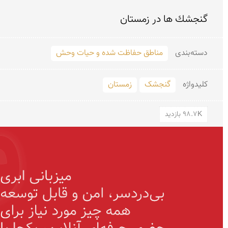
گنجشك ها در زمستان
دسته‌بندی
مناطق حفاظت شده و حیات وحش
کلید‌واژه
گنجشک
زمستان
98.7K بازدید