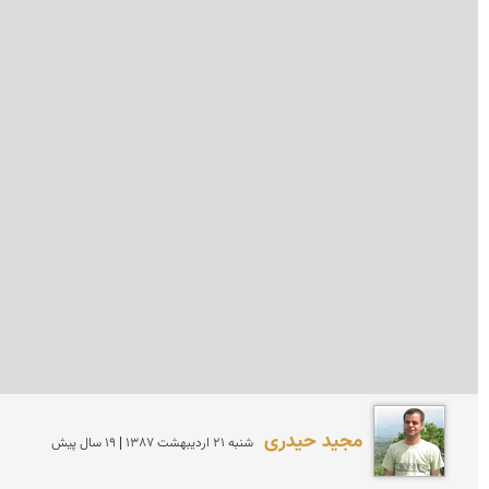
مجید حیدری
شنبه 21 ارديبهشت 1387 | 19 سال پیش