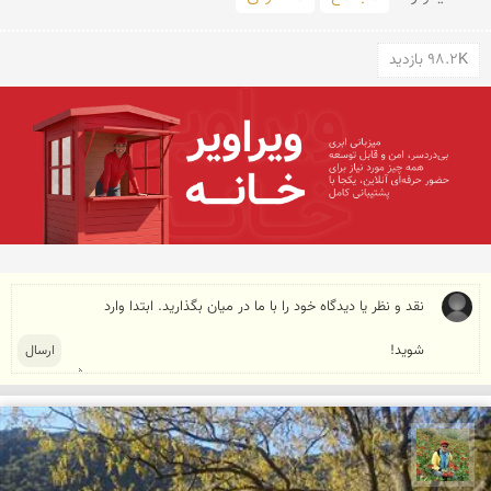
98.2K بازدید
اسفندیار خدایی