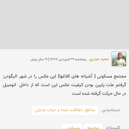
مجید حیدری
پنجشنبه 29 فروردين 1387 | 19 سال پیش
مجتمع مسكونی ( آشیانه های كلاغها) این عكس را در شهر الیگودرز 
گرفتم علت پایین بودن كیفیت عكس این است كه از داخل  اتومبیل  
در حال حركت گرفته شده است
دسته‌بندی
مناطق حفاظت شده و حیات وحش
کلید‌واژه
مجتمع
مسکونی