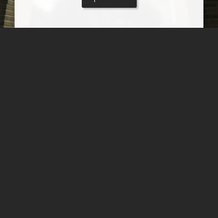
گنبد سلطانیه
جمال زعیمی یزدی
کاریز (شهر زیرزمینی )جزیره کیش