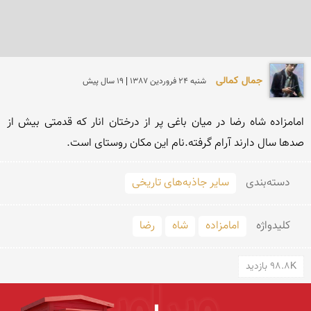
جمال کمالی
شنبه 24 فروردين 1387 | 19 سال پیش
امامزاده شاه رضا در میان باغی پر از درختان انار كه قدمتی بیش از 
صدها سال دارند آرام گرفته.نام این مكان روستای است.
دسته‌بندی
سایر جاذبه‌های تاریخی
کلید‌واژه
امامزاده
شاه
رضا
98.8K بازدید