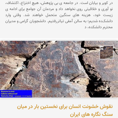
در کویر و بیابان است. در جامعه ی بی پژوهش، هیچ اختراع، اکتشاف،
نو آوری و خلاقیتی روی نخواهد داد و مردمان آن جوامع برای ادامه ی
زیست خود، هزینه های سنگین متحمل خواهند شد. وقتی وارد
دانشکــده شدیم؛ به سالن آمفی تیاتررفتیم. دانشجویان گرامی و مدیران
محترم دانشکده، د
محمد ناصری فرد
نقوش خشونت انسان برای نخستین بار در میان
سنگ نگاره های ایران