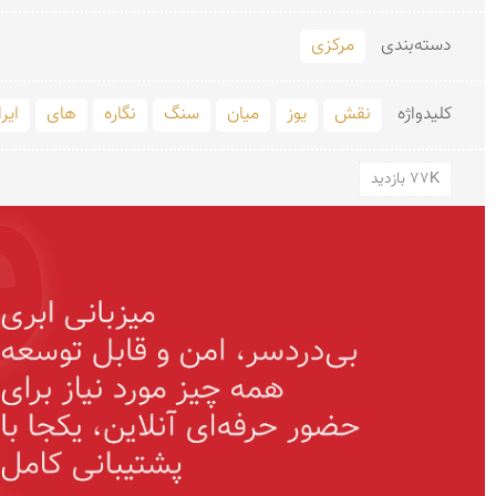
دسته‌بندی
مرکزی
کلید‌واژه
نقش
یوز
میان
سنگ
نگاره
های
ایر
77K بازدید