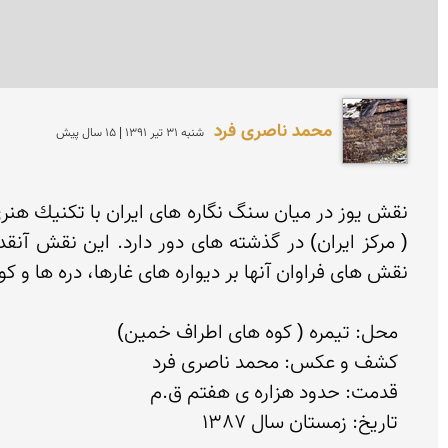
محمد ناصری فرد
شنبه 31 تير 1391 | 15 سال پیش
  تاریخ: زمستان سال 1387