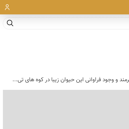
ورود
جست و ج
ند و وجود فراوانی این حیوان زیبا در كوه های تی...